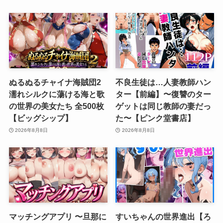
ぬるぬるチャイナ海賊団2
不良生徒は…人妻教師ハン
濡れシルクに蕩ける海と歌
ター【前編】〜復讐のター
の世界の美女たち 全500枚
ゲットは同じ教師の妻だっ
【ビッグシップ】
た〜【ピンク堂書店】
2026年8月8日
2026年8月8日
マッチングアプリ 〜旦那に
すいちゃんの世界進出【ろ